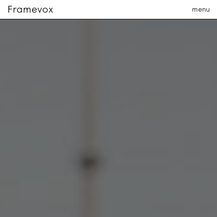
Framevox
menu
La société
L'équipe
Contact
PRODUCTION
en