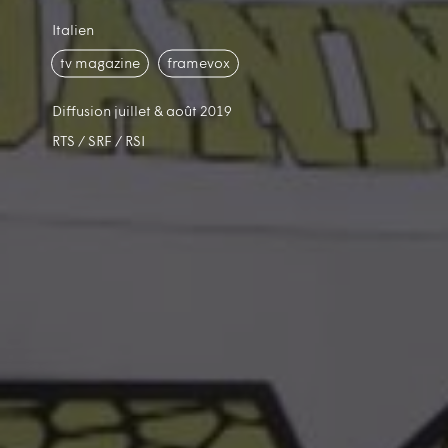
Italien
tv magazine
framevox
Diffusion juillet & août 2019
RTS / SRF / RSI