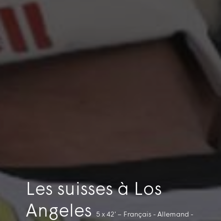
Les suisses à Los
Angeles
5 x 42'
–
Français - Allemand -